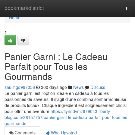
Home
bookmarkdistrict
Togg
navi
Home
1
Panier Garni : Le Cadeau
Parfait pour Tous les
Gourmands
saullhgd997056
300 days ago
News
Discuss
Le panier garni est l'option idéale en cadeau à tous les
passionnés de saveurs. Il s'agit d'une combinaisonharmonieuse
de produits locaux. Chaque ingrédient est soigneusement choisi
pour offrir une aventure
https://flynndvmz979043.liberty-
blog.com/36157757/panier-garni-le-cadeau-parfait-pour-tous-les-
gourmands
Comments
Who Upvoted