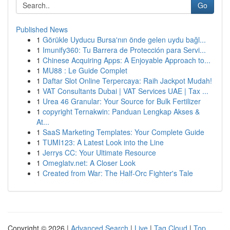
Go
Published News
1
Görükle Uyducu Bursa'nın önde gelen uydu bağl...
1
Imunify360: Tu Barrera de Protección para Servi...
1
Chinese Acquiring Apps: A Enjoyable Approach to...
1
MU88 : Le Guide Complet
1
Daftar Slot Online Terpercaya: Raih Jackpot Mudah!
1
VAT Consultants Dubai | VAT Services UAE | Tax ...
1
Urea 46 Granular: Your Source for Bulk Fertilizer
1
copyright Ternakwin: Panduan Lengkap Akses &
At...
1
SaaS Marketing Templates: Your Complete Guide
1
TUMI123: A Latest Look into the Line
1
Jerrys CC: Your Ultimate Resource
1
Omeglatv.net: A Closer Look
1
Created from War: The Half-Orc Fighter's Tale
Copyright © 2026 |
Advanced Search
|
Live
|
Tag Cloud
|
Top