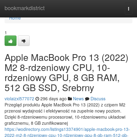
Home
bookmarkdistrict
Togg
navi
Home
1
Apple MacBook Pro 13 (2022)
M2 8-rdzeniowy CPU, 10-
rdzeniowy GPU, 8 GB RAM,
512 GB SSD, Srebrny
violaizxl577072
296 days ago
News
Discuss
Przegląd produktu Apple MacBook Pro 13 (2022) z czipem M2
przenosi wydajność i efektywność na zupełnie nowy poziom.
Dzięki 8-rdzeniowemu procesorowi, 10-rdzeniowemu układowi
graficznemu, 8 GB zunifikowanej
https://wodirectory.com/listings13374901/apple-macbook-pro-13-
2022-m2-8-rdzeniowy-cpu-10-rdzeniowy-gpu-8-gb-ram-512-gb-