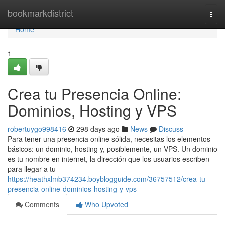
Home
bookmarkdistrict
Togg
navi
Home
1
Crea tu Presencia Online:
Dominios, Hosting y VPS
robertuygo998416
298 days ago
News
Discuss
Para tener una presencia online sólida, necesitas los elementos
básicos: un dominio, hosting y, posiblemente, un VPS. Un dominio
es tu nombre en internet, la dirección que los usuarios escriben
para llegar a tu
https://heathxlmb374234.boyblogguide.com/36757512/crea-tu-
presencia-online-dominios-hosting-y-vps
Comments
Who Upvoted