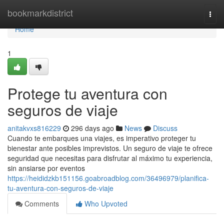
Home
bookmarkdistrict
Togg
navi
Home
1
Protege tu aventura con
seguros de viaje
anitakvxs816229
296 days ago
News
Discuss
Cuando te embarques una viajes, es imperativo proteger tu
bienestar ante posibles imprevistos. Un seguro de viaje te ofrece
seguridad que necesitas para disfrutar al máximo tu experiencia,
sin ansiarse por eventos
https://heididzkb151156.goabroadblog.com/36496979/planifica-
tu-aventura-con-seguros-de-viaje
Comments
Who Upvoted