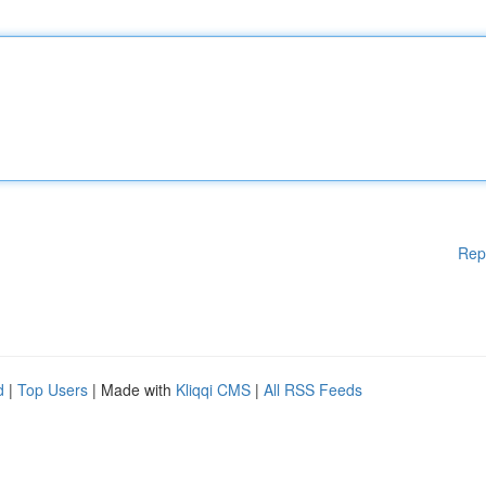
Rep
d
|
Top Users
| Made with
Kliqqi CMS
|
All RSS Feeds