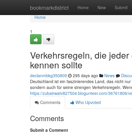
Home
bookmarkdistrict
Home
New
Submit
Home
1
Verkehrsregeln, die jede
kennen sollte
declanmbkg350809
295 days ago
News
Discu
Deutschland ist ein faszinierendes Land, das nicht nu
sondern auch für seine strengen Verkehrsregeln. Wenn
https://zubairwatv827504.blogunteer.com/36761806/ver
Comments
Who Upvoted
Comments
Submit a Comment