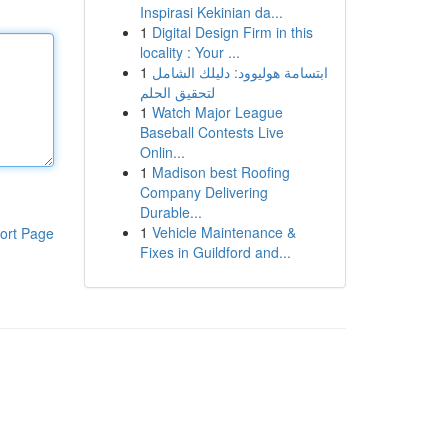
Inspirasi Kekinian da...
1
Digital Design Firm in this
locality : Your ...
1
ابتسامة هوليوود: دليلك الشامل
لتحقيق الحلم
1
Watch Major League
Baseball Contests Live
Onlin...
1
Madison best Roofing
Company Delivering
Durable...
1
Vehicle Maintenance &
ort Page
Fixes in Guildford and...