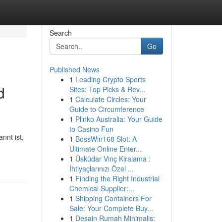
Search
Go
Published News
1
Leading Crypto Sports
d
Sites: Top Picks & Rev...
1
Calculate Circles: Your
Guide to Circumference
1
Plinko Australia: Your Guide
to Casino Fun
nnt ist,
1
BossWin168 Slot: A
Ultimate Online Enter...
1
Üsküdar Vinç Kiralama :
İhtiyaçlarınızı Özel ...
1
Finding the Right Industrial
Chemical Supplier:...
1
Shipping Containers For
Sale: Your Complete Buy...
1
Desain Rumah Minimalis: