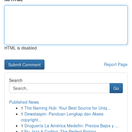
HTML is disabled
Report Page
Search
Go
Published News
1
The Naming Hub: Your Best Source for Uniq...
1
Dewataspin: Panduan Lengkap dan Akses
copyright...
1
Droguería La América Medellín: Precios Bajos y ...
1
Nu Jazz & Coding: The Perfect Pairing