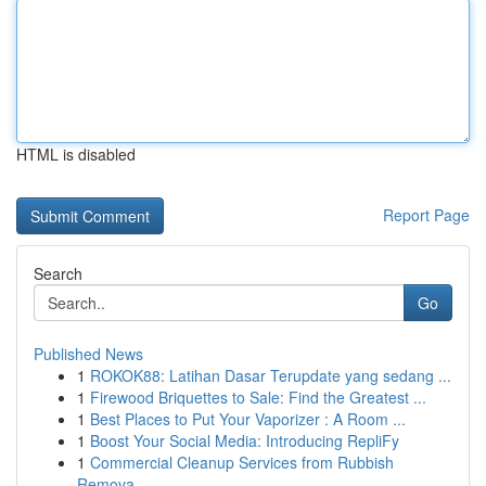
HTML is disabled
Report Page
Search
Go
Published News
1
ROKOK88: Latihan Dasar Terupdate yang sedang ...
1
Firewood Briquettes to Sale: Find the Greatest ...
1
Best Places to Put Your Vaporizer : A Room ...
1
Boost Your Social Media: Introducing RepliFy
1
Commercial Cleanup Services from Rubbish
Remova...