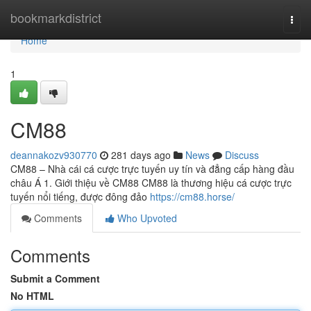
Home
bookmarkdistrict
Togg
navi
Home
1
CM88
deannakozv930770
281 days ago
News
Discuss
CM88 – Nhà cái cá cược trực tuyến uy tín và đẳng cấp hàng đầu
châu Á 1. Giới thiệu về CM88 CM88 là thương hiệu cá cược trực
tuyến nổi tiếng, được đông đảo
https://cm88.horse/
Comments
Who Upvoted
Comments
Submit a Comment
No HTML