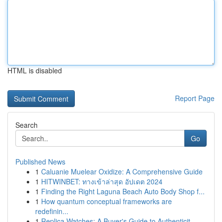
HTML is disabled
Report Page
Search
Go
Published News
1
Caluanie Muelear Oxidize: A Comprehensive Guide
1
HITWINBET: ทางเข้าล่าสุด อัปเดต 2024
1
Finding the Right Laguna Beach Auto Body Shop f...
1
How quantum conceptual frameworks are
redefinin...
1
Replica Watches: A Buyer's Guide to Authenticit...