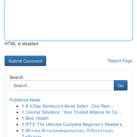
HTML is disabled
Report Page
Search
Go
Published News
1
A 3-Day Samburu's Aerial Safari : One Rem...
1
Cosmar Solutions : Your Trusted Alliance for Co...
1
Blvd. Health
1
IPTV: The Ultimate Complete Beginner’s Newbie’s...
1
Μύτικα Αιτωλοακαρνανίας: Η Καλύτερη
Ταβέρνα