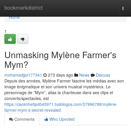
Home
bookmarkdistrict
Togg
navi
Home
1
Unmasking Mylène Farmer's
Mym?
mohamadjjoi177341
273 days ago
News
Discuss
Depuis des années, Mylène Farmer fascine les médias avec son
image énigmatique et son univers musical mystérieux. Le
personnage de "Mym", alias la chanteuse dans ses clips et
concerts/spectacles, est
https://caoimhetipd045971.tusblogos.com/37996788/mylène-
farmer-mym-s-secret-revealed
Comments
Who Upvoted