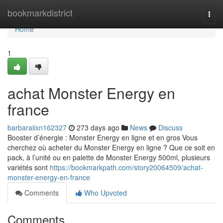
Home
bookmarkdistrict
Togg
navi
Home
1
achat Monster Energy en
france
barbaraiixn162327
273 days ago
News
Discuss
Booster d’énergie : Monster Energy en ligne et en gros Vous
cherchez où acheter du Monster Energy en ligne ? Que ce soit en
pack, à l’unité ou en palette de Monster Energy 500ml, plusieurs
variétés sont
https://bookmarkpath.com/story20064509/achat-
monster-energy-en-france
Comments
Who Upvoted
Comments