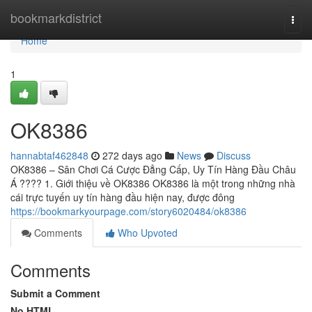
Home
bookmarkdistrict
Togg
navi
Home
1
OK8386
hannabtaf462848
272 days ago
News
Discuss
OK8386 – Sân Chơi Cá Cược Đẳng Cấp, Uy Tín Hàng Đầu Châu
Á ???? 1. Giới thiệu về OK8386 OK8386 là một trong những nhà
cái trực tuyến uy tín hàng đầu hiện nay, được đông
https://bookmarkyourpage.com/story6020484/ok8386
Comments
Who Upvoted
Comments
Submit a Comment
No HTML