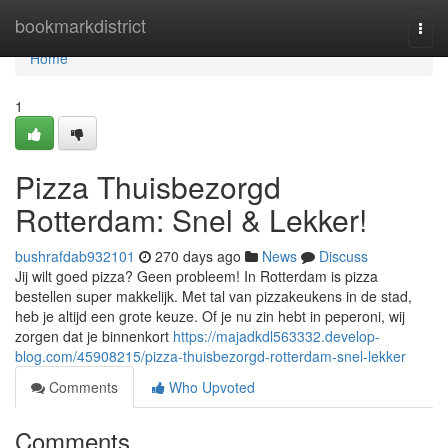
Home
bookmarkdistrict
Togg
navi
Home
1
Pizza Thuisbezorgd
Rotterdam: Snel & Lekker!
bushrafdab932101
270 days ago
News
Discuss
Jij wilt goed pizza? Geen probleem! In Rotterdam is pizza
bestellen super makkelijk. Met tal van pizzakeukens in de stad,
heb je altijd een grote keuze. Of je nu zin hebt in peperoni, wij
zorgen dat je binnenkort
https://majadkdl563332.develop-
blog.com/45908215/pizza-thuisbezorgd-rotterdam-snel-lekker
Comments
Who Upvoted
Comments