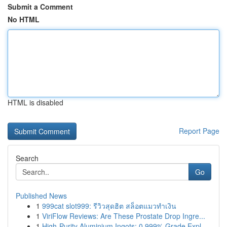
Submit a Comment
No HTML
HTML is disabled
Report Page
Search
Go
Published News
1
999cat slot999: รีวิวสุดฮิต สล็อตแมวทำเงิน
1
ViriFlow Reviews: Are These Prostate Drop Ingre...
1
High-Purity Aluminium Ingots: 0.999% Grade Expl...