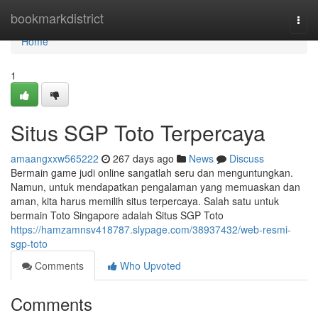
Home
bookmarkdistrict
Togg
navi
Home
1
Situs SGP Toto Terpercaya
amaangxxw565222
267 days ago
News
Discuss
Bermain game judi online sangatlah seru dan menguntungkan.
Namun, untuk mendapatkan pengalaman yang memuaskan dan
aman, kita harus memilih situs terpercaya. Salah satu untuk
bermain Toto Singapore adalah Situs SGP Toto
https://hamzamnsv418787.slypage.com/38937432/web-resmi-
sgp-toto
Comments
Who Upvoted
Comments