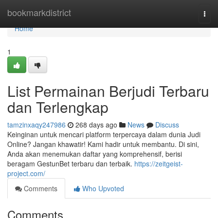
Home
bookmarkdistrict
Togg
navi
Home
1
List Permainan Berjudi Terbaru
dan Terlengkap
tamzinxaqy247986
268 days ago
News
Discuss
Keinginan untuk mencari platform terpercaya dalam dunia Judi
Online? Jangan khawatir! Kami hadir untuk membantu. Di sini,
Anda akan menemukan daftar yang komprehensif, berisi
beragam GestunBet terbaru dan terbaik.
https://zeitgeist-
project.com/
Comments
Who Upvoted
Comments