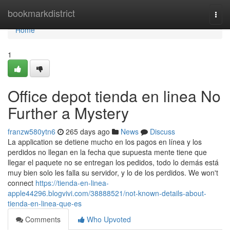
Home
bookmarkdistrict
Togg
navi
Home
1
Office depot tienda en linea No
Further a Mystery
franzw580ytn6
265 days ago
News
Discuss
La application se detiene mucho en los pagos en línea y los
perdidos no llegan en la fecha que supuesta mente tiene que
llegar el paquete no se entregan los pedidos, todo lo demás está
muy bien solo les falla su servidor, y lo de los perdidos. We won't
connect
https://tienda-en-linea-
apple44296.blogvivi.com/38888521/not-known-details-about-
tienda-en-linea-que-es
Comments
Who Upvoted