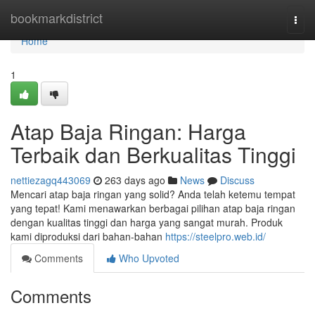
Home
bookmarkdistrict
Togg
navi
Home
1
Atap Baja Ringan: Harga
Terbaik dan Berkualitas Tinggi
nettiezagq443069
263 days ago
News
Discuss
Mencari atap baja ringan yang solid? Anda telah ketemu tempat
yang tepat! Kami menawarkan berbagai pilihan atap baja ringan
dengan kualitas tinggi dan harga yang sangat murah. Produk
kami diproduksi dari bahan-bahan
https://steelpro.web.id/
Comments
Who Upvoted
Comments