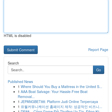
HTML is disabled
Report Page
Search
Go
Published News
1
Where Should You Buy a Mattress in the United S...
1
AAA Boat Salvage: Your Hassle-Free Boat
Removal...
1
JEPANGBET88: Platform Judi Online Terpercaya
1
유월커뮤니케이션 홈페이지 제작: 성공적인 비즈니...
1
DE88 – Cổng Game Đổi Thưởng Uy Tín, Đăng Ký