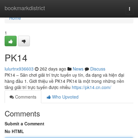
Home
bookmarkdistrict
Togg
navi
Home
1
PK14
lulurtnx936603
262 days ago
News
Discuss
PK14 – Sân chơi giải trí trực tuyến uy tín, đa dạng và hiện đại
hàng đầu 1. Giới thiệu về PK14 PK14 là một trong những nền
tảng giải trí trực tuyến được nhiều
https://pk14.cn.com/
Comments
Who Upvoted
Comments
Submit a Comment
No HTML