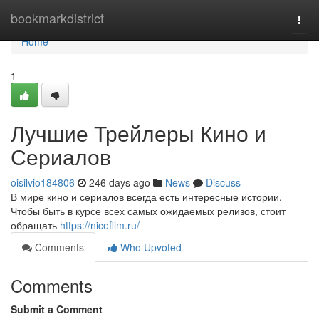
Home
bookmarkdistrict
Togg
navi
Home
1
Лучшие Трейлеры Кино и
Сериалов
oisilvio184806
246 days ago
News
Discuss
В мире кино и сериалов всегда есть интересные истории.
Чтобы быть в курсе всех самых ожидаемых релизов, стоит
обращать
https://nicefilm.ru/
Comments
Who Upvoted
Comments
Submit a Comment