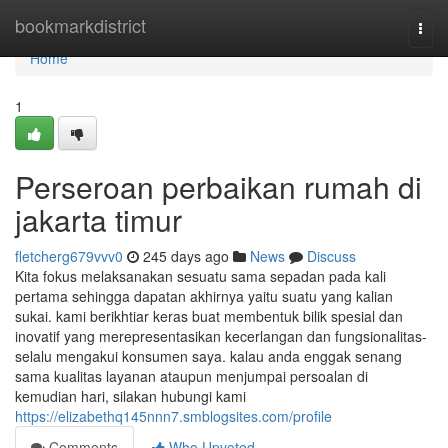
Home
bookmarkdistrict
Togg
navi
Home
1
Perseroan perbaikan rumah di
jakarta timur
fletcherg679vvv0
245 days ago
News
Discuss
Kita fokus melaksanakan sesuatu sama sepadan pada kali
pertama sehingga dapatan akhirnya yaitu suatu yang kalian
sukai. kami berikhtiar keras buat membentuk bilik spesial dan
inovatif yang merepresentasikan kecerlangan dan fungsionalitas-
selalu mengakui konsumen saya. kalau anda enggak senang
sama kualitas layanan ataupun menjumpai persoalan di
kemudian hari, silakan hubungi kami
https://elizabethq145nnn7.smblogsites.com/profile
Comments
Who Upvoted