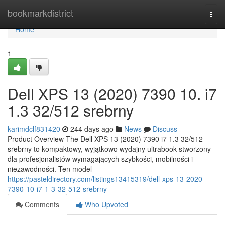
Home
bookmarkdistrict
Togg
navi
Home
1
Dell XPS 13 (2020) 7390 10. i7
1.3 32/512 srebrny
karimdclf831420
244 days ago
News
Discuss
Product Overview The Dell XPS 13 (2020) 7390 i7 1.3 32/512
srebrny to kompaktowy, wyjątkowo wydajny ultrabook stworzony
dla profesjonalistów wymagających szybkości, mobilności i
niezawodności. Ten model –
https://pasteldirectory.com/listings13415319/dell-xps-13-2020-
7390-10-i7-1-3-32-512-srebrny
Comments
Who Upvoted