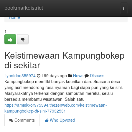
Home
bookmarkdistrict
Togg
navi
Home
1
Keistimewaan Kampungbokep
di sekitar
flynnfdaq355974
199 days ago
News
Discuss
Kampungbokep memiliki banyak keunikan dan. Suasana desa
yang asri mendorong rasa nyaman bagi siapa pun yang ke sini.
Masyarakatnya terkenal dengan sambutan mereka, selalu
bersedia membantu wisatawan. Salah satu
https://amiekxor975394.thezenweb.com/keistimewaan-
kampungbokep-di-sini-77932531
Comments
Who Upvoted