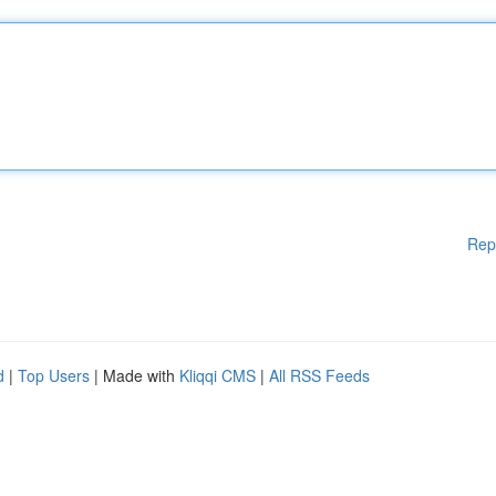
Rep
d
|
Top Users
| Made with
Kliqqi CMS
|
All RSS Feeds