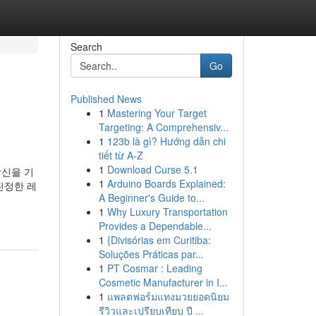
Search
Go
Published News
1
Mastering Your Target
Targeting: A Comprehensiv...
1
123b là gì? Hướng dẫn chi
tiết từ A-Z
1
Download Curse 5.1
당신을 기
1
Arduino Boards Explained:
진정한 레
A Beginner's Guide to...
1
Why Luxury Transportation
Provides a Dependable...
1
{Divisórias em Curitiba:
Soluções Práticas par...
1
PT Cosmar : Leading
Cosmetic Manufacturer in I...
1
แพลตฟอร์มแทงมวยยอดนิยม
รีวิวและเปรียบเทียบ ปี ...