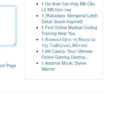
1
Dự đoán hai nháy Bắt Cầu
Lô MB hôm nay
1
{Ratudepo: Mengenal Lebih
Dekat Sosok Inspiratif
1
Find Online Medical Coding
Training Near You
1
Ανακαλύψτε τη Μαγεία
της Ταβέρνας Μύτικα
1
88i Casino: Your Ultimate
Online Gaming Destina...
1
Aasimar Monk: Divine
ort Page
Warrior