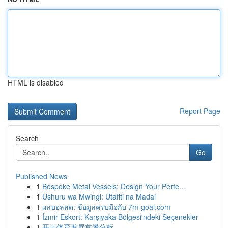
HTML is disabled
Report Page
Search
Go
Published News
1
Bespoke Metal Vessels: Design Your Perfe...
1
Ushuru wa Mwingi: Utafiti na Madai
1
ผลบอลสด: ข้อมูลครบมือกับ 7m-goal.com
1
İzmir Eskort: Karşıyaka Bölgesi'ndeki Seçenekler
1
开云体育发展前景分析