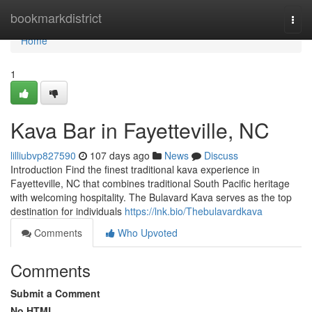
Home
bookmarkdistrict
Togg
navi
Home
1
Kava Bar in Fayetteville, NC
lilliubvp827590
107 days ago
News
Discuss
Introduction Find the finest traditional kava experience in
Fayetteville, NC that combines traditional South Pacific heritage
with welcoming hospitality. The Bulavard Kava serves as the top
destination for individuals
https://lnk.bio/Thebulavardkava
Comments
Who Upvoted
Comments
Submit a Comment
No HTML