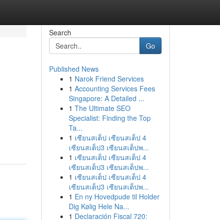
Search
Go
Published News
1
Narok Friend Services
1
Accounting Services Fees
Singapore: A Detailed ...
1
The Ultimate SEO
Specialist: Finding the Top
Ta...
1
เซียนสเต็ป เซียนสเต็ป 4
เซียนสเต็ป3 เซียนสเต็ปพ...
1
เซียนสเต็ป เซียนสเต็ป 4
เซียนสเต็ป3 เซียนสเต็ปพ...
1
เซียนสเต็ป เซียนสเต็ป 4
เซียนสเต็ป3 เซียนสเต็ปพ...
1
En ny Hovedpude til Holder
Dig Kølig Hele Na...
1
Declaración Fiscal 720: