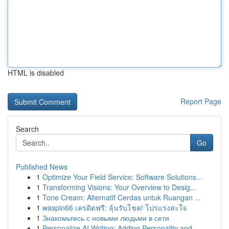
HTML is disabled
Report Page
Search
Go
Published News
1
Optimize Your Field Service: Software Solutions...
1
Transforming Visions: Your Overview to Desig...
1
Tone Cream: Alternatif Cerdas untuk Ruangan ...
1
waspin66 เครดิตฟรี: ลุ้นรับโชค! โปรแรงสะใจ
1
Знакомьтесь с новыми людьми в сети
1
Personalize AI Writing: Adding Personality and ...