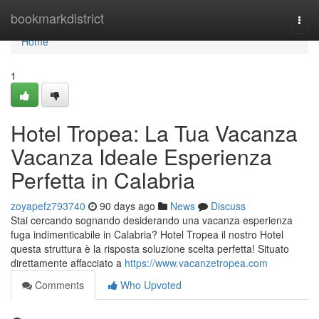
Home
bookmarkdistrict
Togg
navi
Home
1
Hotel Tropea: La Tua Vacanza
Vacanza Ideale Esperienza
Perfetta in Calabria
zoyapefz793740
90 days ago
News
Discuss
Stai cercando sognando desiderando una vacanza esperienza
fuga indimenticabile in Calabria? Hotel Tropea il nostro Hotel
questa struttura è la risposta soluzione scelta perfetta! Situato
direttamente affacciato a
https://www.vacanzetropea.com
Comments
Who Upvoted