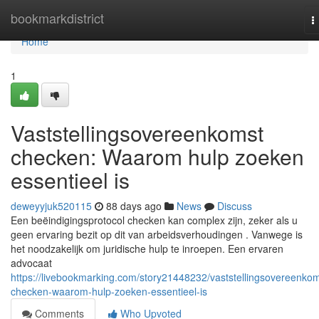
Home
bookmarkdistrict
T
n
Home
1
Vaststellingsovereenkomst
checken: Waarom hulp zoeken
essentieel is
deweyyjuk520115
88 days ago
News
Discuss
Een beëindigingsprotocol checken kan complex zijn, zeker als u
geen ervaring bezit op dit van arbeidsverhoudingen . Vanwege is
het noodzakelijk om juridische hulp te inroepen. Een ervaren
advocaat
https://livebookmarking.com/story21448232/vaststellingsovereenkom
checken-waarom-hulp-zoeken-essentieel-is
Comments
Who Upvoted