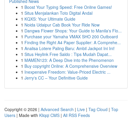
Published News
1
Boost Your Typing Speed: Free Online Games!
1
Situs Menjalankan Toto Digital Andal
1
KQXS: Your Ultimate Guide
1
Noida Udaipur Cab Book Your Ride Now
1
Dangwa Flower Shops: Your Guide to Manila's Flo...
1
Purchase your Yamaha VMAX SHO 200 Outboard
1
Finding the Right A4 Paper Supplier: A Comprehe...
1
Analisa Lotere Paling Baru: Ambil Jackpot Ini Ini!
1
Situs Heylink Free Saldo : Tips Mudah Dapat...
1
MAMEN123: A Deep Dive into the Phenomenon
1
Buy copyright Online: A Comprehensive Overview
1
Inexpensive Freedom: Value-Priced Electric ...
1
Jerry's CC – Your Definitive Guide
Copyright © 2026 |
Advanced Search
|
Live
|
Tag Cloud
|
Top
Users
| Made with
Kliqqi CMS
|
All RSS Feeds