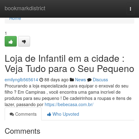
Home
bookmarkdistrict
Togg
navi
Home
1
Loja de Infantil em a cidade :
Veja Tudo para o Seu Pequeno
emilynglb565614
88 days ago
News
Discuss
Procurando a loja especializada para equipar o enxoval do seu
filho ? Em Campinas , você encontra uma gama incrível de
produtos para seu pequeno ! De cadeirinhos a roupas e itens de
lazer, passando por
https://bebecasa.com.br/
Comments
Who Upvoted
Comments