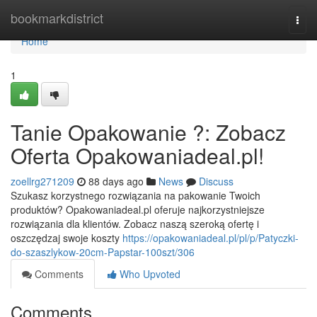
Home
bookmarkdistrict
Togg
navi
Home
1
Tanie Opakowanie ?: Zobacz
Oferta Opakowaniadeal.pl!
zoellrg271209
88 days ago
News
Discuss
Szukasz korzystnego rozwiązania na pakowanie Twoich
produktów? Opakowaniadeal.pl oferuje najkorzystniejsze
rozwiązania dla klientów. Zobacz naszą szeroką ofertę i
oszczędzaj swoje koszty
https://opakowaniadeal.pl/pl/p/Patyczki-
do-szaszlykow-20cm-Papstar-100szt/306
Comments
Who Upvoted
Comments