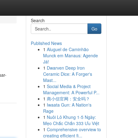
Search
Go
Published News
1
Aluguel de Caminhão
Munck em Manaus: Agende
Já!
1
Dwarven Deep Iron
Ceramic Dice: A Forger's
sar-
Mast...
1
Social Media & Project
Management: A Powerful P...
1
商小信官网：安全吗？
1
Iwaata Gun: A Nation's
Rage
1
Nuôi Lô Khung 1-5 Ngày:
Mẹo Chắc Chắn 333 Ưu Việt
1
Comprehensive overview to
creating efficient fi...