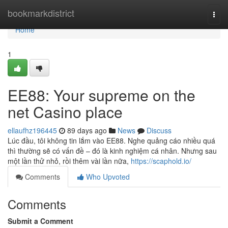
Home
bookmarkdistrict
Togg
navi
Home
1
EE88: Your supreme on the
net Casino place
ellaufhz196445
89 days ago
News
Discuss
Lúc đầu, tôi không tin lắm vào EE88. Nghe quảng cáo nhiều quá
thì thường sẽ có vấn đề – đó là kinh nghiệm cá nhân. Nhưng sau
một lần thử nhỏ, rồi thêm vài lần nữa,
https://scaphold.io/
Comments
Who Upvoted
Comments
Submit a Comment