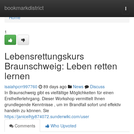
Home
bookmarkdistrict
Togg
navi
Home
1
Lebensrettungskurs
Braunschweig: Leben retten
lernen
isaiahpcrr997760
89 days ago
News
Discuss
In Braunschweig gibt es vielfältige Möglichkeiten für einen
Ersthelferlehrgang. Dieser Workshop vermittelt Ihnen
grundlegende Kenntnisse , um im Brandfall sofort und effektiv
handeln zu können. Sie
https://janicelhjy874072.sunderwiki.com/user
Comments
Who Upvoted