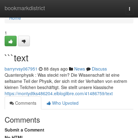
Home
bookmarkdistrict
Togg
navi
Home
1
```text
barryrvsy067951
88 days ago
News
Discuss
Quantenphysik : Was steckt rein? Die Wissenschaft ist eine
seltsame Teil der Physik, der sich mit der Verhalten von extrem
kleinen Teilchen beschäftigt. Sie stellt unsere klassische
https://montydtks486204.elbloglibre.com/41486759/text
Comments
Who Upvoted
Comments
Submit a Comment
No HTML