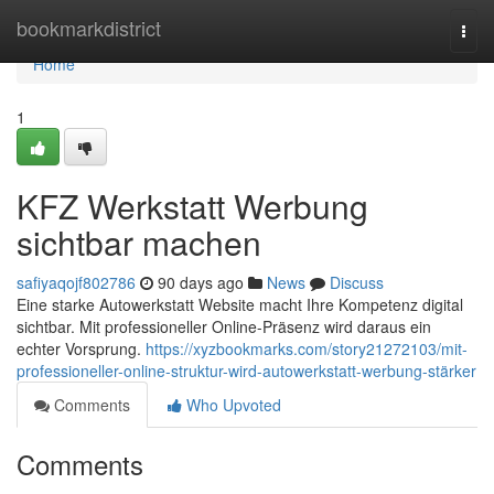
Home
bookmarkdistrict
Togg
navi
Home
1
KFZ Werkstatt Werbung
sichtbar machen
safiyaqojf802786
90 days ago
News
Discuss
Eine starke Autowerkstatt Website macht Ihre Kompetenz digital
sichtbar. Mit professioneller Online-Präsenz wird daraus ein
echter Vorsprung.
https://xyzbookmarks.com/story21272103/mit-
professioneller-online-struktur-wird-autowerkstatt-werbung-stärker
Comments
Who Upvoted
Comments