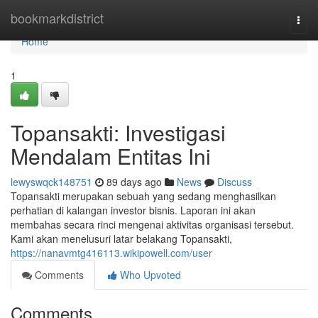
Home
bookmarkdistrict
Togg
navi
Home
1
Topansakti: Investigasi
Mendalam Entitas Ini
lewyswqck148751
89 days ago
News
Discuss
Topansakti merupakan sebuah yang sedang menghasilkan
perhatian di kalangan investor bisnis. Laporan ini akan
membahas secara rinci mengenai aktivitas organisasi tersebut.
Kami akan menelusuri latar belakang Topansakti,
https://nanavmtg416113.wikipowell.com/user
Comments
Who Upvoted
Comments