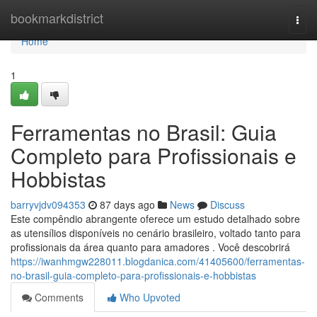
Home
bookmarkdistrict
Togg
navi
Home
1
Ferramentas no Brasil: Guia
Completo para Profissionais e
Hobbistas
barryvjdv094353
87 days ago
News
Discuss
Este compêndio abrangente oferece um estudo detalhado sobre
as utensílios disponíveis no cenário brasileiro, voltado tanto para
profissionais da área quanto para amadores . Você descobrirá
https://iwanhmgw228011.blogdanica.com/41405600/ferramentas-
no-brasil-guia-completo-para-profissionais-e-hobbistas
Comments
Who Upvoted