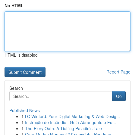
No HTML
HTML is disabled
Report Page
Search
Go
Published News
1
LC Winford: Your Digital Marketing & Web Desig...
1
Instrução de Incêndio : Guia Abrangente e Fu...
1
The Fiery Oath: A Tiefling Paladin's Tale
1
Cara Mudah Menang123 copyright: Panduan