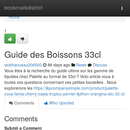
Home
bookmarkdistrict
Togg
navi
Home
1
Guide des Boissons 33cl
siobhanusau206500
88 days ago
News
Discuss
Vous êtes à la recherche du guide ultime sur les gamme de
liquides chez Palette au format de 33cl ? Voici article vous à
toutes vos questions concernant ces petites bouteilles . Nous
explorerons les
https://jkpcompanysimple.com/product/palette-
coca-fanta-cherry-oasis-tropico-perrier-lipthon-orangina-etc-33-cl/
Comments
Who Upvoted
Comments
Submit a Comment