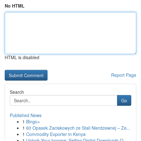
No HTML
HTML is disabled
Report Page
Search
Go
Published News
1
Bingo+
1
60 Opasek Zaciskowych ze Stali Nierdzewnej – Ze...
1
Commodity Exporter in Kenya
1
Unlock Your Income: Selling Digital Downloads O...