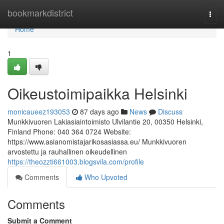
Home
bookmarkdistrict
Togg
navi
Home
1
Oikeustoimipaikka Helsinki
monicaueez193053
87 days ago
News
Discuss
Munkkivuoren Lakiasiaintoimisto Ulvilantie 20, 00350 Helsinki,
Finland Phone: 040 364 0724 Website:
https://www.asianomistajarikosasiassa.eu/ Munkkivuoren
arvostettu ja rauhallinen oikeudellinen
https://theozzti661003.blogsvila.com/profile
Comments
Who Upvoted
Comments
Submit a Comment