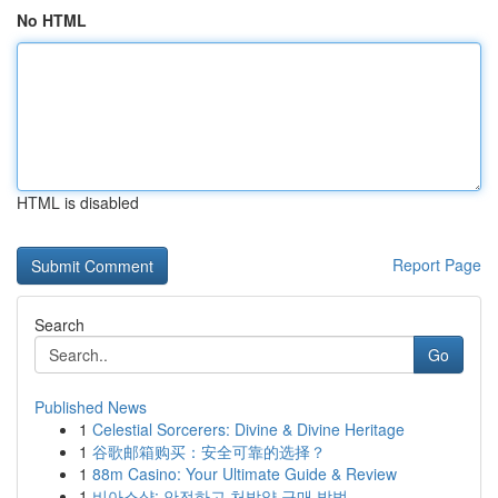
No HTML
HTML is disabled
Report Page
Search
Go
Published News
1
Celestial Sorcerers: Divine & Divine Heritage
1
谷歌邮箱购买：安全可靠的选择？
1
88m Casino: Your Ultimate Guide & Review
1
비아스샵: 안전하고 처방약 구매 방법