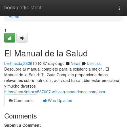
Home
bookmarkdistrict
Togg
navi
Home
1
El Manual de la Salud
berthaxdaj280610
87 days ago
News
Discuss
Descubre tu manual completo para la existencia mejor . El
Manual de la Salud: Tu Guía Completa proporciona datos
relevantes sobre nutrición , actividad física , bienestar emocional
y mucho diversos
https://tamzinbpxn587007.wikicorrespondence.com/user
Comments
Who Upvoted
Comments
Submit a Comment