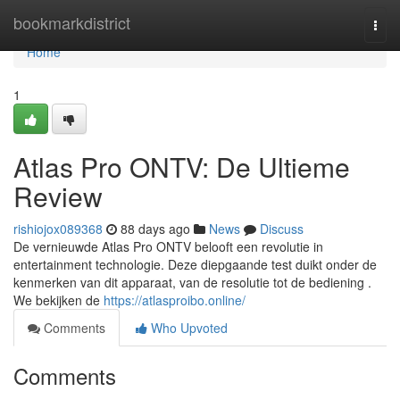
Home
bookmarkdistrict
Togg
navi
Home
1
Atlas Pro ONTV: De Ultieme
Review
rishiojox089368
88 days ago
News
Discuss
De vernieuwde Atlas Pro ONTV belooft een revolutie in
entertainment technologie. Deze diepgaande test duikt onder de
kenmerken van dit apparaat, van de resolutie tot de bediening .
We bekijken de
https://atlasproibo.online/
Comments
Who Upvoted
Comments