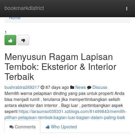
Home
bookmarkdistrict
Togg
navi
Home
1
Menyusun Ragam Lapisan
Tembok: Eksterior & Interior
Terbaik
bushrablra269217
87 days ago
News
Discuss
Memilih warna pelapisan dinding yang pas untuk properti Anda
bisa menjadi rumit , terutama jika mempertimbangkan selisih
antara eksterior dan interior . Bagi luar , pertimbangkan aspek
seperti
https://laraumsv035331.xzblogs.com/81499843/memilih-
pilihan-pelapisan-tembok-bagian-luar-bagian-dalam-paling-baik
Comments
Who Upvoted