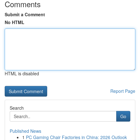
Comments
Submit a Comment
No HTML
HTML is disabled
Report Page
Search
Go
Published News
1
PC Gaming Chair Factories in China: 2026 Outlook