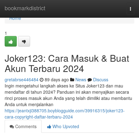
Home
bookmarkdistrict
Togg
navi
Home
1
Joker123: Cara Masuk & Buat
Akun Terbaru 2024
gretabrse446484
89 days ago
News
Discuss
Ingin mengetahui langkah akses ke Situs Joker123 dan mau
mendaftar di tahun 2024? Panduan ini akan menyajikan secara
rinci proses masuk akun Anda yang telah dimiliki atau membantu
Anda untuk menjalankan
https://jeantxji388705.boyblogguide.com/39916315/joker123-
cara-copyright-daftar-terbaru-2024
Comments
Who Upvoted