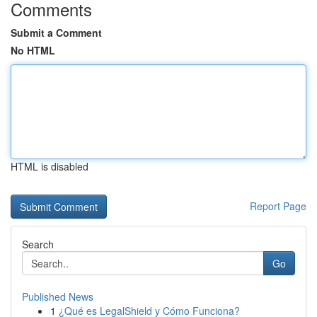
Comments
Submit a Comment
No HTML
HTML is disabled
Report Page
Search
Go
Published News
1
¿Qué es LegalShield y Cómo Funciona?