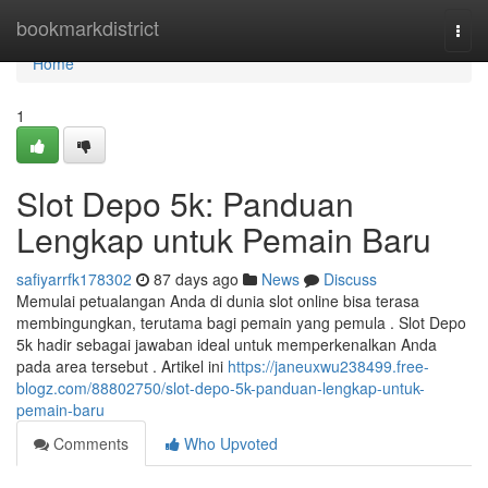
Home
bookmarkdistrict
Togg
navi
Home
1
Slot Depo 5k: Panduan
Lengkap untuk Pemain Baru
safiyarrfk178302
87 days ago
News
Discuss
Memulai petualangan Anda di dunia slot online bisa terasa
membingungkan, terutama bagi pemain yang pemula . Slot Depo
5k hadir sebagai jawaban ideal untuk memperkenalkan Anda
pada area tersebut . Artikel ini
https://janeuxwu238499.free-
blogz.com/88802750/slot-depo-5k-panduan-lengkap-untuk-
pemain-baru
Comments
Who Upvoted