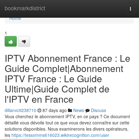
Home
bookmarkdistrict
Togg
navi
Home
1
IPTV Abonnement France : Le
Guide Complet|Abonnement
IPTV France : Le Guide
Ultime|Guide Complet de
l'IPTV en France
dillanvcti238710
87 days ago
News
Discuss
Vous cherchez le abonnement IPTV, en ce pays ? Ce document
détaillé vous dévoile tout ce que vous devez connaître sur cette
solutions disponibles. Nous examinerons les divers opérateurs,
les
https://tessxmms616023.wikirecognition.com/user