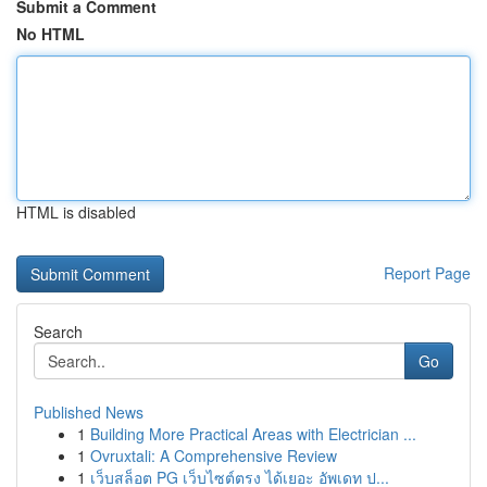
Submit a Comment
No HTML
HTML is disabled
Report Page
Search
Go
Published News
1
Building More Practical Areas with Electrician ...
1
Ovruxtali: A Comprehensive Review
1
เว็บสล็อต PG เว็บไซต์ตรง ได้เยอะ อัพเดท ป...