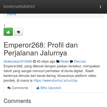
Home
bookmarkdistrict
Togg
navi
Home
1
Emperor268: Profil dan
Perjalanan Jalurnya
deweywqzr919486
90 days ago
News
Discuss
Emperor268, yang dikenal dengan julukan tersebut, merupakan
tokoh yang sangat mencuri perhatian di dunia digital . Kisah
kariernya dimulai dari kanal daring, khususnya platform video
pendek, di mana ia
https://www.shorturl.at/unUsy
Comments
Who Upvoted
Comments