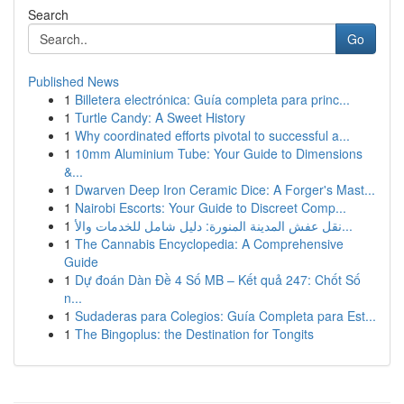
Search
Go
Published News
1
Billetera electrónica: Guía completa para princ...
1
Turtle Candy: A Sweet History
1
Why coordinated efforts pivotal to successful a...
1
10mm Aluminium Tube: Your Guide to Dimensions
&...
1
Dwarven Deep Iron Ceramic Dice: A Forger's Mast...
1
Nairobi Escorts: Your Guide to Discreet Comp...
1
نقل عفش المدينة المنورة: دليل شامل للخدمات والأ...
1
The Cannabis Encyclopedia: A Comprehensive
Guide
1
Dự đoán Dàn Đề 4 Số MB – Kết quả 247: Chốt Số
n...
1
Sudaderas para Colegios: Guía Completa para Est...
1
The Bingoplus: the Destination for Tongits