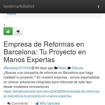
Home
bookmarkdistrict
Togg
navi
Home
1
Empresa de Reformas en
Barcelona: Tu Proyecto en
Manos Expertas
tiffanydxpc373704
89 days ago
News
Discuss
¿Buscas una compañía de reformas en Barcelona que haga
realidad tu proyecto ? En nuestra empresa , somos especialistas
en ofrecer soluciones integrales para reformas de todo tipo:
desde modestas renovaciones
https://letusbookmark.com/story23428956/empresa-de-reformas-
en-barcelona-tu-proyecto-en-manos-expertas
Comments
Who Upvoted